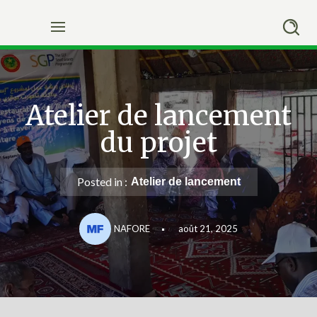
Skip
to
content
Atelier de lancement
du projet
Posted in :
Atelier de lancement
NAFORE
août 21, 2025